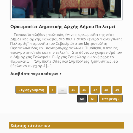
Ορκωμοσία Δημοτικής Αρχής Δήμου Παλαμά
Παρουσία πλήθους πολιτών, έγινε η ορκωμοσία της νέας
Δημοτικής αρχής Παλαμά, στο πολιτιστικό κέντρο “Παναγιώτης
Παλαμάς”, παρουσία του Σεβασμιότατου Μητροπολίτη
Θεσσαλιώτιδος και Φαναριοφερσάλων κ. Τιμόθεου, ο οποίος
πραγματοποίησε και την τελετή. Στο σύντομο χαιρετισμό του
ο Δήμαρχος Παλαμά κ. Γιώργος Σακελλαρίου ανέφερε τα
παρακάτω: “Συμπολίτισσες και Συμπολίτες, ξεκινώντας, θα
ήθελα να συγχαρώ […]
Διαβάστε περισσότερα
Post navigation
« Προηγούμενη
1
…
45
46
47
48
49
50
51
Επόμενη »
Χάρτης ιστότοπου