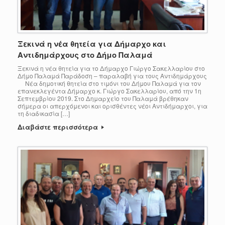
Ξεκινά η νέα θητεία για Δήμαρχο και
Αντιδημάρχους στο Δήμο Παλαμά
Ξεκινά η νέα θητεία για το Δήμαρχο Γιώργο Σακελλαρίου στο
Δήμο Παλαμά Παράδοση – παραλαβή για τους Αντιδημάρχους
Νέα δημοτική θητεία στο τιμόνι του Δήμου Παλαμά για τον
επανεκλεγέντα Δήμαρχο κ. Γιώργο Σακελλαρίου, από την 1η
Σεπτεμβρίου 2019. Στο Δημαρχείο του Παλαμά βρέθηκαν
σήμερα οι απερχόμενοι και ορισθέντες νέοι Αντιδήμαρχοι, για
τη διαδικασία […]
Διαβάστε περισσότερα