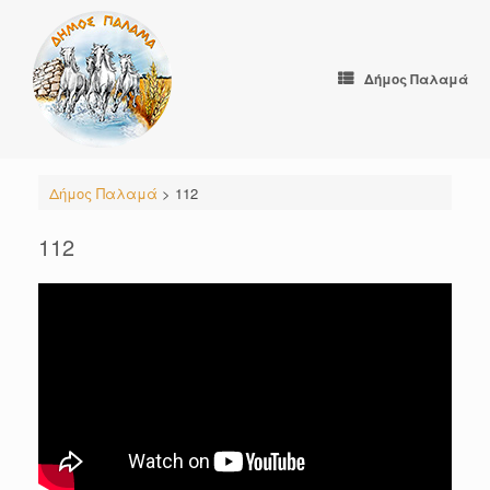
Skip
to
content
Δήμος Παλαμά
Δήμος Παλαμά
>
112
112