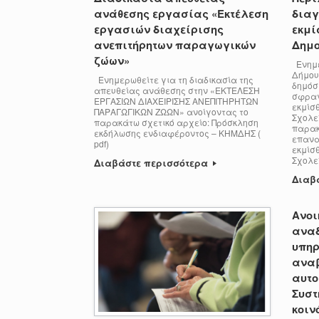
ανάθεσης εργασίας «Εκτέλεση
διαγ
εργασιών διαχείρισης
εκμί
ανεπιτήρητων παραγωγικών
Δημο
ζώων»
Ενημε
Δήμου
Ενημερωθείτε για τη διαδικασία της
δημόσ
απευθείας ανάθεσης στην «ΕΚΤΕΛΕΣΗ
σφραγ
ΕΡΓΑΣΙΩΝ ΔΙΑΧΕΙΡΙΣΗΣ ΑΝΕΠΙΤΗΡΗΤΩΝ
εκμίσθ
ΠΑΡΑΓΩΓΙΚΩΝ ΖΩΩΝ» ανοίγοντας το
Σχολε
παρακάτω σχετικό αρχείο: Πρόσκληση
παρακ
εκδήλωσης ενδιαφέροντος – ΚΗΜΔΗΣ (
επανα
pdf)
εκμίσ
Σχολε
Διαβάστε περισσότερα
Διαβ
Ανοι
αναδ
υπηρ
αναβ
αυτο
Συστ
κοιν