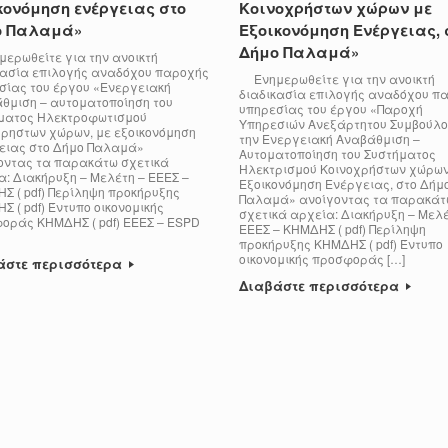
κονόμηση ενέργειας στο
Κοινοχρήστων χώρων με
ο Παλαμά»
Εξοικονόμηση Ενέργειας, 
Δήμο Παλαμά»
ρωθείτε για την ανοικτή
κασία επιλογής αναδόχου παροχής
Ενημερωθείτε για την ανοικτή
σίας του έργου «Ενεργειακή
διαδικασία επιλογής αναδόχου π
θμιση – αυτοματοποίηση του
υπηρεσίας του έργου «Παροχή
ματος Ηλεκτροφωτισμού
Υπηρεσιών Ανεξάρτητου Συμβούλο
χρηστων χώρων, με εξοικονόμηση
την Ενεργειακή Αναβάθμιση –
ειας στο Δήμο Παλαμά»
Αυτοματοποίηση του Συστήματος
οντας τα παρακάτω σχετικά
Ηλεκτρισμού Κοινοχρήστων χώρων
α: Διακήρυξη – Μελέτη – ΕΕΕΣ –
Εξοικονόμηση Ενέργειας, στο Δήμ
Σ ( pdf) Περίληψη προκήρυξης
Παλαμά» ανοίγοντας τα παρακάτ
 ( pdf) Έντυπο οικονομικής
σχετικά αρχεία: Διακήρυξη – Μελέ
οράς ΚΗΜΔΗΣ ( pdf) ΕΕΕΣ – ESPD
ΕΕΕΣ – ΚΗΜΔΗΣ ( pdf) Περίληψη
προκήρυξης ΚΗΜΔΗΣ ( pdf) Έντυπο
οικονομικής προσφοράς […]
άστε περισσότερα
Διαβάστε περισσότερα