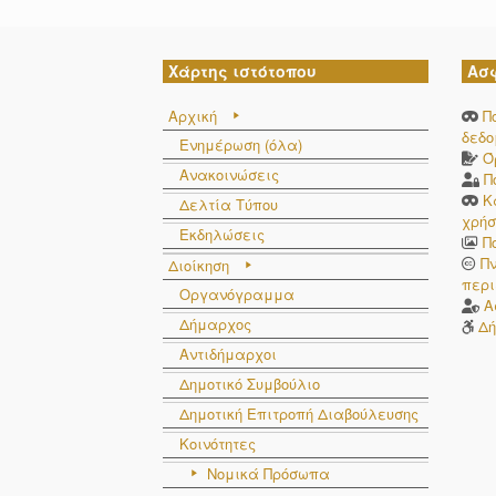
Χάρτης ιστότοπου
Ασ
Αρχική
Π
δεδ
Ενημέρωση (όλα)
Ό
Ανακοινώσεις
Π
Κ
Δελτία Τύπου
χρήσ
Εκδηλώσεις
Π
Π
Διοίκηση
περι
Οργανόγραμμα
Α
Δήμαρχος
Δή
Αντιδήμαρχοι
Δημοτικό Συμβούλιο
Δημοτική Επιτροπή Διαβούλευσης
Κοινότητες
Νομικά Πρόσωπα