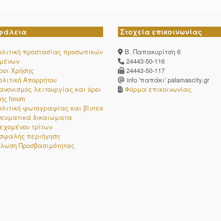
φάλεια
Στοχεία επικοινωνίας
ολιτική προστασίας προσωπικών
Β. Παπακυρίτση 6
ομένων
24443-50-116
ροι Χρήσης
24443-50-117
ολιτική Απορρήτου
info 'παπάκι' palamascity.gr
ανονισμός λειτουργίας και όροι
Φόρμα επικοινωνίας
ης forum
ολιτική φωτογραφίας και βίντεο
νευματικά δικαιώματα
εχομένου τρίτων
σφαλής περιήγηση
λωση Προσβασιμότητας