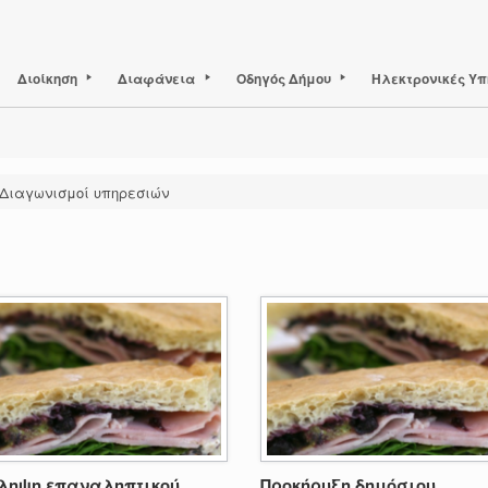
Διοίκηση
Διαφάνεια
Οδηγός Δήμου
Ηλεκτρονικές Υπ
Διαγωνισμοί υπηρεσιών
ληψη επαναληπτικού
Προκήρυξη δημόσιου