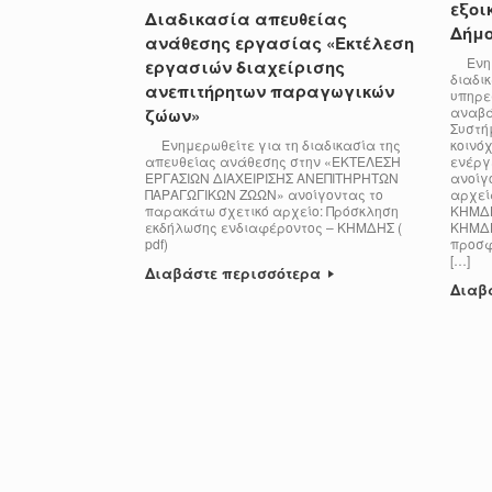
εξοι
Διαδικασία απευθείας
Δήμ
ανάθεσης εργασίας «Εκτέλεση
Ενημε
εργασιών διαχείρισης
διαδι
ανεπιτήρητων παραγωγικών
υπηρε
αναβά
ζώων»
Συστή
Ενημερωθείτε για τη διαδικασία της
κοινό
απευθείας ανάθεσης στην «ΕΚΤΕΛΕΣΗ
ενέργ
ΕΡΓΑΣΙΩΝ ΔΙΑΧΕΙΡΙΣΗΣ ΑΝΕΠΙΤΗΡΗΤΩΝ
ανοίγ
ΠΑΡΑΓΩΓΙΚΩΝ ΖΩΩΝ» ανοίγοντας το
αρχεί
παρακάτω σχετικό αρχείο: Πρόσκληση
ΚΗΜΔΗ
εκδήλωσης ενδιαφέροντος – ΚΗΜΔΗΣ (
ΚΗΜΔΗΣ
pdf)
προσφ
[…]
Διαβάστε περισσότερα
Διαβ
Post navigation