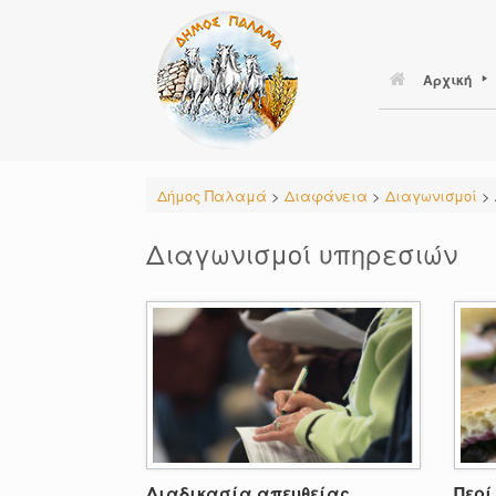
Skip
to
content
Αρχική
Δήμος Παλαμά
>
Διαφάνεια
>
Διαγωνισμοί
>
Διαγωνισμοί υπηρεσιών
Διαδικασία απευθείας
Περί