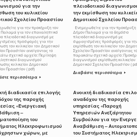
ωνισμού για την
πλειοδοτικού διαγωνισμο
σθωση του κυλικείου
την εκμίσθωση του κυλικεί
τικού Σχολείου Προαστίου
Δημοτικού Σχολείου Προα
ρωθείτε για την προκήρυξη του
Ενημερωθείτε για την προκήρυξη 
 Παλαμά για τον επαναληπτικό
Δήμου Παλαμά για το δημόσιο
ιο πλειοδοτικό διαγωνισμό με
πλειοδοτικό διαγωνισμό με
ισμένες προσφορές για την
σφραγισμένες προσφορές για τη
ωση του κυλικείου του Δημοτικού
εκμίσθωση του κυλικείου του Δημοτ
ίου Προαστίου ανοίγοντας το
Σχολείου Προαστίου ανοίγοντας τ
άτω σχετικό αρχείο: Περίληψη
παρακάτω σχετικό αρχείο: Προκήρ
ληπτικού διαγωνισμού
διαγωνισμού εκμίσθωση κυλικείου
θωσης κυλικείου Δημοτικού
Δημοτικού Σχολείου Προαστίου ( 
ίου Προαστίου ( pdf)
Διαβάστε περισσότερα
άστε περισσότερα
κτή διαδικασία επιλογής
Ανοικτή διαδικασία επιλ
όχου της παροχής
αναδόχου της παροχής
εσίας «Ενεργειακή
υπηρεσίας «Παροχή
άθμιση –
Υπηρεσιών Ανεξάρτητου
ματοποίηση του
Συμβούλου για την Ενεργε
ήματος Ηλεκτροφωτισμού
Αναβάθμιση – Αυτοματοπ
όχρηστων χώρων, με
του Συστήματος Ηλεκτρισ