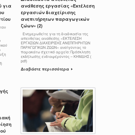
ύ για
ανάθεσης εργασίας «Εκτέλεση
ου
εργασιών διαχείρισης
στίου
ανεπιτήρητων παραγωγικών
ζώων» (2)
του
Ενημερωθείτε για τη διαδικασία της
απευθείας ανάθεσης «ΕΚΤΕΛΕΣΗ
ν
ΕΡΓΑΣΙΩΝ ΔΙΑΧΕΙΡΙΣΗΣ ΑΝΕΠΙΤΗΡΗΤΩΝ
ικού
ΠΑΡΑΓΩΓΙΚΩΝ ΖΩΩΝ» ανοίγοντας το
ο
παρακάτω σχετικό αρχείο: Πρόσκληση
υξη
εκδήλωσης ενδιαφέροντος – ΚΗΜΔΗΣ (
pdf)
pdf)
Διαβάστε περισσότερα
ογής
ιακή
οίηση
μού