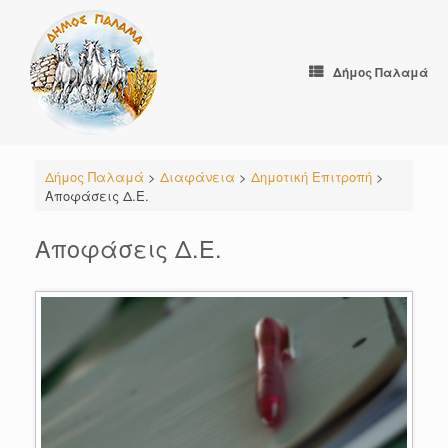
Skip
to
content
Δήμος Παλαμά
Δήμος Παλαμά
>
Διαφάνεια
>
Δημοτική Επιτροπή
>
Αποφάσεις Δ.Ε.
Αποφάσεις Δ.Ε.