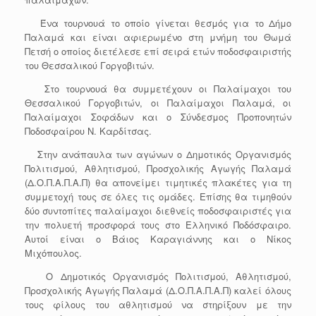
Ένα τουρνουά το οποίο γίνεται θεσμός για το Δήμο
Παλαμά και είναι αφιερωμένο στη μνήμη του Θωμά
Πετσή ο οποίος διετέλεσε επί σειρά ετών ποδοσφαιριστής
του Θεσσαλικού Γοργοβιτών.
Στο τουρνουά θα συμμετέχουν οι Παλαίμαχοι του
Θεσσαλικού Γοργοβιτών, οι Παλαίμαχοι Παλαμά, οι
Παλαίμαχοι Σοφάδων και ο Σύνδεσμος Προπονητών
Ποδοσφαίρου Ν. Καρδίτσας.
Στην ανάπαυλα των αγώνων ο Δημοτικός Οργανισμός
Πολιτισμού, Αθλητισμού, Προσχολικής Αγωγής Παλαμά
(Δ.Ο.Π.Α.Π.Α.Π) θα απονείμει τιμητικές πλακέτες για τη
συμμετοχή τους σε όλες τις ομάδες. Επίσης θα τιμηθούν
δύο συντοπίτες παλαίμαχοι διεθνείς ποδοσφαιριστές για
την πολυετή προσφορά τους στο Ελληνικό Ποδόσφαιρο.
Αυτοί είναι ο Βάιος Καραγιάννης και ο Νίκος
Μιχόπουλος.
Ο Δημοτικός Οργανισμός Πολιτισμού, Αθλητισμού,
Προσχολικής Αγωγής Παλαμά (Δ.Ο.Π.Α.Π.Α.Π) καλεί όλους
τους φίλους του αθλητισμού να στηρίξουν με την