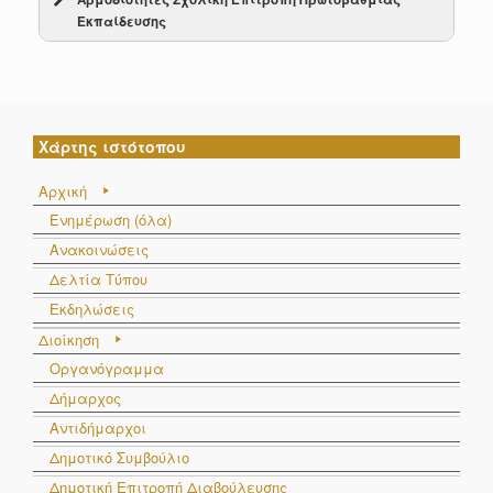
Εκπαίδευσης
Χάρτης ιστότοπου
Αρχική
Ενημέρωση (όλα)
Ανακοινώσεις
Δελτία Τύπου
Εκδηλώσεις
Διοίκηση
Αναζήτηση:
Οργανόγραμμα
Δήμαρχος
#
Επίθετο
Όνομα
Ιδιότητα
Αντιδήμαρχοι
#
Επίθετο
Όνομα
Ιδιότητα
1
Γιαννάκος
Βασίλειος
Πλειοψηφίας
Δημοτικό Συμβούλιο
Δημοτική Επιτροπή Διαβούλευσης
2
Νταβατζίκος
Αθανάσιος
Πλειοψηφίας