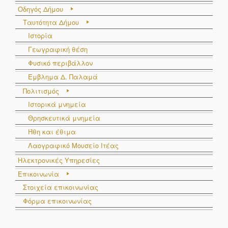
Οδηγός Δήμου
2
Λιάχανος
Ηλίας
Πλειοψηφίας
Ταυτότητα Δήμου
3
Λόιας
Ευάγγελος
Πλειοψηφίας
Ιστορία
Γεωγραφική θέση
4
Σωτηρόπουλος
Δημήτριος
Πλειοψηφίας
Φυσικό περιβάλλον
5
Χαντζιάρας
Φίλιππος
Πλειοψηφίας
Έμβλημα Δ. Παλαμά
6
Καραΐσκου
Φωτεινή
Μειοψηφίας
Πολιτισμός
Ιστορικά μνημεία
7
Ξένος
Χρήστος
Μειοψηφίας
Θρησκευτικά μνημεία
8
Ζαγανάς
Κωνσταντίνος
Διευθυντής
Ήθη και έθιμα
Σχολικής
Λαογραφικό Μουσείο Ιτέας
Μονάδας
Ηλεκτρονικές Υπηρεσίες
Επικοινωνία
9
Μυλωνά
Αικατερίνη
Διευθυντής
Στοιχεία επικοινωνίας
Σχολικής
Φόρμα επικοινωνίας
Μονάδας
10
Καρακώστας
Αθανάσιος
Εκπρόσωπος