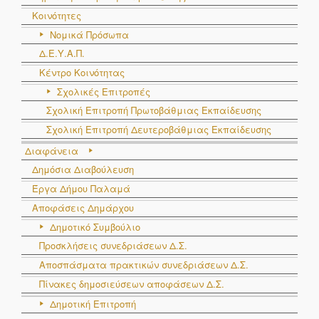
Κοινότητες
3
Παλάσκας
Παναγιώτης
Πλειοψηφίας
Νομικά Πρόσωπα
Δ.Ε.Υ.Α.Π.
4
Παπαμαργαρίτης
Δημήτριος
Πλειοψηφίας
Κέντρο Κοινότητας
5
Παπαντίνας
Κωνσταντίνος
Πλειοψηφίας
Σχολικές Επιτροπές
6
Κρικώνη
Αθανασία
Μειοψηφίας
Σχολική Επιτροπή Πρωτοβάθμιας Εκπαίδευσης
Σχολική Επιτροπή Δευτεροβάθμιας Εκπαίδευσης
7
Μακρής
Ηλίας
Μειοψηφίας
Διαφάνεια
8
Κατής
Χρήστος
Διευθυντής
Δημόσια Διαβούλευση
Σχολικής
Έργα Δήμου Παλαμά
Μονάδας
Αποφάσεις Δημάρχου
Δημοτικό Συμβούλιο
9
Μαγαλιός
Χρήστος
Διευθυντής
Προσκλήσεις συνεδριάσεων Δ.Σ.
Σχολικής
Αποσπάσματα πρακτικών συνεδριάσεων Δ.Σ.
Μονάδας
Πίνακες δημοσιεύσεων αποφάσεων Δ.Σ.
10
Λωρίδα
Βασιλική
Εκπρόσωπος
Δημοτική Επιτροπή
Συλλόγου