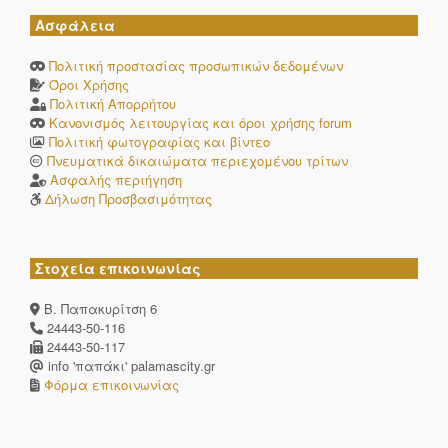
Συλλόγου
Ασφάλεια
Γονέων
Πολιτική προστασίας προσωπικών δεδομένων
Όροι Χρήσης
11
Παπαδοπούλου
Γλυκερία
Νηπιαγωγός
Πολιτική Απορρήτου
Κανονισμός λειτουργίας και όροι χρήσης forum
Δείχνοντας 1 εως 11 από 11 εγγραφές
Πολιτική φωτογραφίας και βίντεο
Πνευματικά δικαιώματα περιεχομένου τρίτων
Ασφαλής περιήγηση
Δήλωση Προσβασιμότητας
Στοχεία επικοινωνίας
Β. Παπακυρίτση 6
24443-50-116
24443-50-117
info 'παπάκι' palamascity.gr
Φόρμα επικοινωνίας