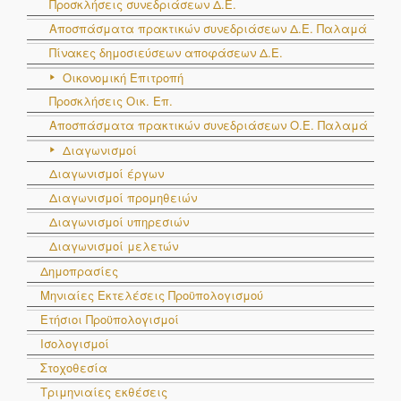
Προσκλήσεις συνεδριάσεων Δ.Ε.
Γονέων
Αποσπάσματα πρακτικών συνεδριάσεων Δ.E. Παλαμά
Πίνακες δημοσιεύσεων αποφάσεων Δ.Ε.
11
Λιάχανου
Βασιλική
Νηπιαγωγός
Οικονομική Επιτροπή
Δείχνοντας 1 εως 11 από 11 εγγραφές
Προσκλήσεις Οικ. Επ.
Αποσπάσματα πρακτικών συνεδριάσεων Ο.E. Παλαμά
Διαγωνισμοί
Διαγωνισμοί έργων
Διαγωνισμοί προμηθειών
Διαγωνισμοί υπηρεσιών
Διαγωνισμοί μελετών
Δημοπρασίες
Μηνιαίες Εκτελέσεις Προϋπολογισμού
Αναζήτηση:
Ετήσιοι Προϋπολογισμοί
Ισολογισμοί
#
Επίθετο
Όνομα
Ιδιότητα
Στοχοθεσία
#
Επίθετο
Όνομα
Ιδιότητα
1
Κουτσιώρας
Χαράλαμπος
Πλειοψηφίας
Τριμηνιαίες εκθέσεις