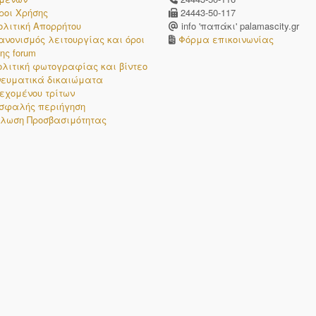
ροι Χρήσης
24443-50-117
ολιτική Απορρήτου
info 'παπάκι' palamascity.gr
ανονισμός λειτουργίας και όροι
Φόρμα επικοινωνίας
ης forum
ολιτική φωτογραφίας και βίντεο
νευματικά δικαιώματα
εχομένου τρίτων
σφαλής περιήγηση
λωση Προσβασιμότητας