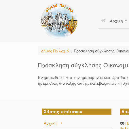
Skip
to
content
Αρχική
Δήμος Παλαμά
>
Πρόσκληση σύγκλησης Οικονομ
Πρόσκληση σύγκλησης Οικονομικ
Ενημερωθείτε για την ημερομηνία και ώρα διεξ
ημερησίας διάταξης αυτής, κατεβάζοντας τη σχ
Χάρτης ιστότοπου
Ασ
Αρχική
Π
δεδ