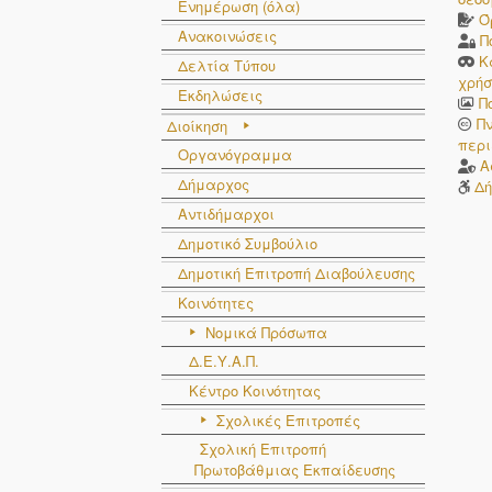
Ενημέρωση (όλα)
Ό
Ανακοινώσεις
Π
Κ
Δελτία Τύπου
χρήσ
Εκδηλώσεις
Π
Π
Διοίκηση
περι
Οργανόγραμμα
Α
Δήμαρχος
Δή
Αντιδήμαρχοι
Δημοτικό Συμβούλιο
Δημοτική Επιτροπή Διαβούλευσης
Κοινότητες
Νομικά Πρόσωπα
Δ.Ε.Υ.Α.Π.
Κέντρο Κοινότητας
Σχολικές Επιτροπές
Σχολική Επιτροπή
Πρωτοβάθμιας Εκπαίδευσης