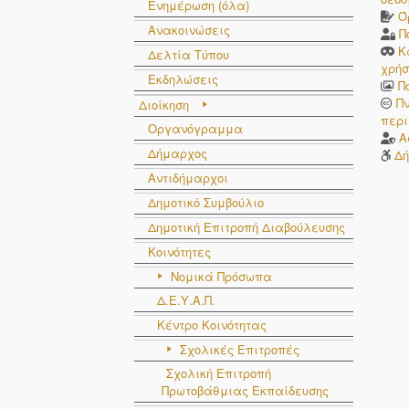
Ενημέρωση (όλα)
Ό
Ανακοινώσεις
Π
Κ
Δελτία Τύπου
χρήσ
Εκδηλώσεις
Π
Π
Διοίκηση
περι
Οργανόγραμμα
Α
Δήμαρχος
Δή
Αντιδήμαρχοι
Δημοτικό Συμβούλιο
Δημοτική Επιτροπή Διαβούλευσης
Κοινότητες
Νομικά Πρόσωπα
Δ.Ε.Υ.Α.Π.
Κέντρο Κοινότητας
Σχολικές Επιτροπές
Σχολική Επιτροπή
Πρωτοβάθμιας Εκπαίδευσης