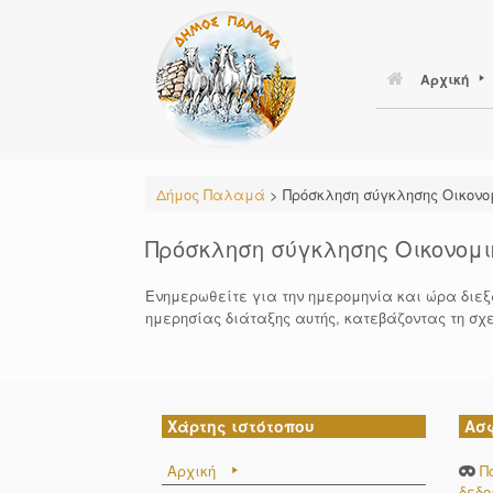
Skip
to
content
Αρχική
Δήμος Παλαμά
>
Πρόσκληση σύγκλησης Οικονομ
Πρόσκληση σύγκλησης Οικονομικ
Ενημερωθείτε για την ημερομηνία και ώρα διεξ
ημερησίας διάταξης αυτής, κατεβάζοντας τη σχ
Χάρτης ιστότοπου
Ασ
Αρχική
Π
δεδ