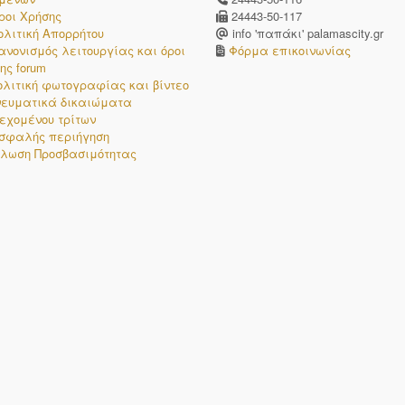
ροι Χρήσης
24443-50-117
ολιτική Απορρήτου
info 'παπάκι' palamascity.gr
ανονισμός λειτουργίας και όροι
Φόρμα επικοινωνίας
ης forum
ολιτική φωτογραφίας και βίντεο
νευματικά δικαιώματα
εχομένου τρίτων
σφαλής περιήγηση
λωση Προσβασιμότητας