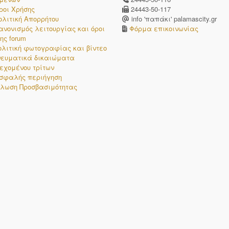
ροι Χρήσης
24443-50-117
ολιτική Απορρήτου
info 'παπάκι' palamascity.gr
ανονισμός λειτουργίας και όροι
Φόρμα επικοινωνίας
ης forum
ολιτική φωτογραφίας και βίντεο
νευματικά δικαιώματα
εχομένου τρίτων
σφαλής περιήγηση
λωση Προσβασιμότητας