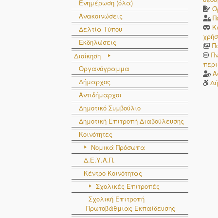
Ενημέρωση (όλα)
Ό
Ανακοινώσεις
Π
Κ
Δελτία Τύπου
χρήσ
Εκδηλώσεις
Π
Π
Διοίκηση
περι
Οργανόγραμμα
Α
Δήμαρχος
Δή
Αντιδήμαρχοι
Δημοτικό Συμβούλιο
Δημοτική Επιτροπή Διαβούλευσης
Κοινότητες
Νομικά Πρόσωπα
Δ.Ε.Υ.Α.Π.
Κέντρο Κοινότητας
Σχολικές Επιτροπές
Σχολική Επιτροπή
Πρωτοβάθμιας Εκπαίδευσης