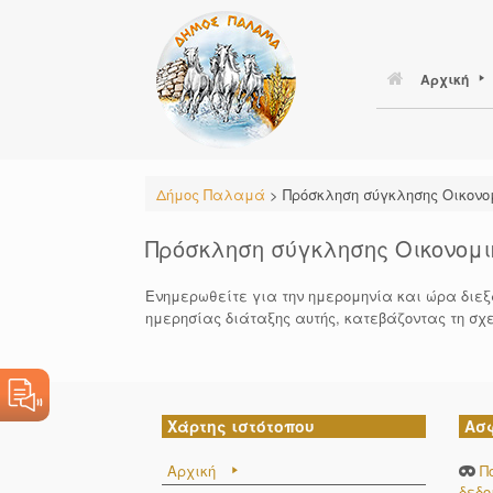
Skip
to
content
Αρχική
Δήμος Παλαμά
>
Πρόσκληση σύγκλησης Οικονομ
Πρόσκληση σύγκλησης Οικονομικ
Ενημερωθείτε για την ημερομηνία και ώρα διεξ
ημερησίας διάταξης αυτής, κατεβάζοντας τη σχ
Χάρτης ιστότοπου
Ασ
Αρχική
Π
δεδ