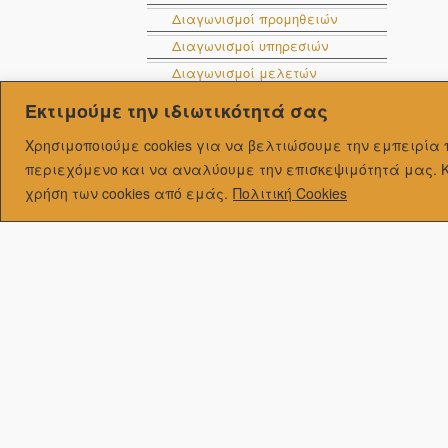
Διαγωνισμοί προμηθειών
Διαγωνισμοί υπηρεσιών
Διαγωνισμοί μελετών
Δημοπρασίες
Εκτιμούμε την ιδιωτικότητά σας
Μηνιαίες Εκτελέσεις
Χρησιμοποιούμε cookies για να βελτιώσουμε την εμπειρί
Προϋπολογισμού
περιεχόμενο και να αναλύουμε την επισκεψιμότητά μας.
Ετήσιοι Προϋπολογισμοί
χρήση των cookies από εμάς.
Πολιτική Cookies
Ισολογισμοί
Στοχοθεσία
Τριμηνιαίες εκθέσεις
Οδηγός Δήμου
Ταυτότητα Δήμου
Ιστορία
Γεωγραφική θέση
Φυσικό περιβάλλον
Έμβλημα Δ. Παλαμά
Πολιτισμός