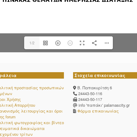
1/2
φάλεια
Στοχεία επικοινωνίας
ολιτική προστασίας προσωπικών
Β. Παπακυρίτση 6
ομένων
24443-50-116
ροι Χρήσης
24443-50-117
ολιτική Απορρήτου
info 'παπάκι' palamascity.gr
ανονισμός λειτουργίας και όροι
Φόρμα επικοινωνίας
ης forum
ολιτική φωτογραφίας και βίντεο
νευματικά δικαιώματα
εχομένου τρίτων