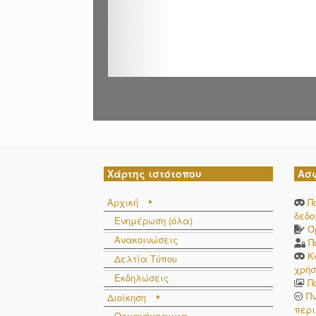
Χάρτης ιστότοπου
Ασ
Αρχική
Π
δεδ
Ενημέρωση (όλα)
Ό
Ανακοινώσεις
Π
Κ
Δελτία Τύπου
χρήσ
Εκδηλώσεις
Π
Π
Διοίκηση
περι
Οργανόγραμμα