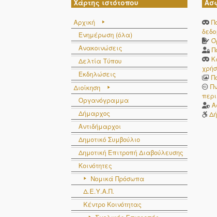
Χάρτης ιστότοπου
Ασ
Αρχική
Π
δεδ
Ενημέρωση (όλα)
Ό
Ανακοινώσεις
Π
Κ
Δελτία Τύπου
χρήσ
Εκδηλώσεις
Π
Π
Διοίκηση
περι
Οργανόγραμμα
Α
Δήμαρχος
Δή
Αντιδήμαρχοι
Δημοτικό Συμβούλιο
Δημοτική Επιτροπή Διαβούλευσης
Κοινότητες
Νομικά Πρόσωπα
Δ.Ε.Υ.Α.Π.
Κέντρο Κοινότητας