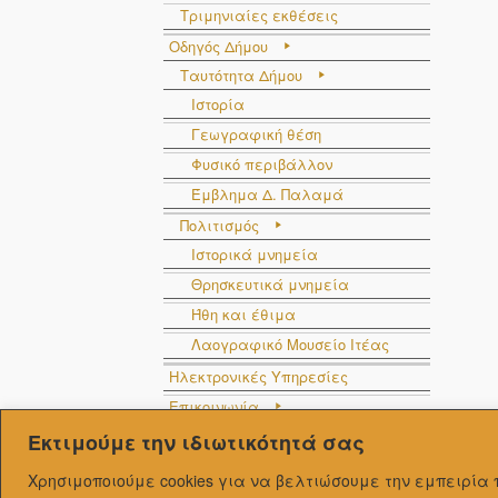
Τριμηνιαίες εκθέσεις
Οδηγός Δήμου
Ταυτότητα Δήμου
Ιστορία
Γεωγραφική θέση
Φυσικό περιβάλλον
Έμβλημα Δ. Παλαμά
Πολιτισμός
Ιστορικά μνημεία
Θρησκευτικά μνημεία
Ήθη και έθιμα
Λαογραφικό Μουσείο Ιτέας
Ηλεκτρονικές Υπηρεσίες
Επικοινωνία
Στοιχεία επικοινωνίας
Εκτιμούμε την ιδιωτικότητά σας
Φόρμα επικοινωνίας
Χρησιμοποιούμε cookies για να βελτιώσουμε την εμπειρί