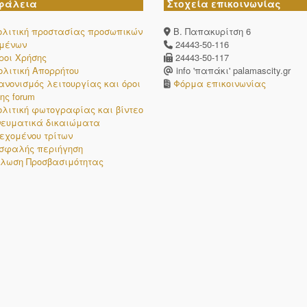
φάλεια
Στοχεία επικοινωνίας
ολιτική προστασίας προσωπικών
Β. Παπακυρίτση 6
ομένων
24443-50-116
ροι Χρήσης
24443-50-117
ολιτική Απορρήτου
info 'παπάκι' palamascity.gr
ανονισμός λειτουργίας και όροι
Φόρμα επικοινωνίας
ης forum
ολιτική φωτογραφίας και βίντεο
νευματικά δικαιώματα
εχομένου τρίτων
σφαλής περιήγηση
λωση Προσβασιμότητας