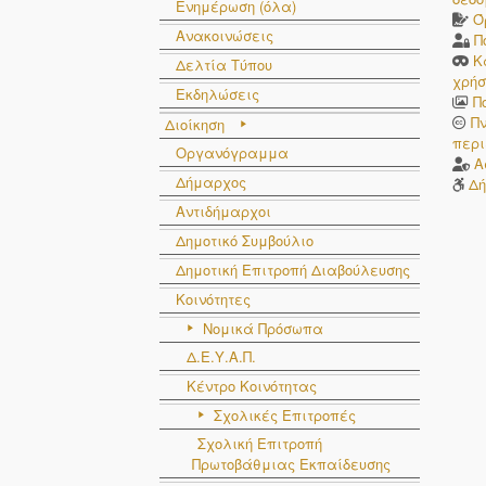
Ενημέρωση (όλα)
Ό
Ανακοινώσεις
Π
Κ
Δελτία Τύπου
χρήσ
Εκδηλώσεις
Π
Π
Διοίκηση
περι
Οργανόγραμμα
Α
Δήμαρχος
Δή
Αντιδήμαρχοι
Δημοτικό Συμβούλιο
Δημοτική Επιτροπή Διαβούλευσης
Κοινότητες
Νομικά Πρόσωπα
Δ.Ε.Υ.Α.Π.
Κέντρο Κοινότητας
Σχολικές Επιτροπές
Σχολική Επιτροπή
Πρωτοβάθμιας Εκπαίδευσης