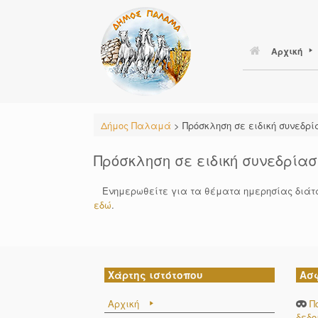
Skip
to
content
Αρχική
Δήμος Παλαμά
>
Πρόσκληση σε ειδική συνεδρί
Πρόσκληση σε ειδική συνεδρίασ
Ενημερωθείτε για τα θέματα ημερησίας διάταξη
εδώ
.
Χάρτης ιστότοπου
Ασ
Αρχική
Π
δεδ