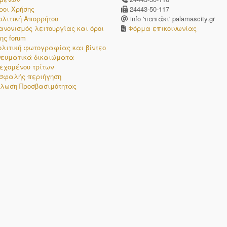
ροι Χρήσης
24443-50-117
ολιτική Απορρήτου
info 'παπάκι' palamascity.gr
ανονισμός λειτουργίας και όροι
Φόρμα επικοινωνίας
ης forum
ολιτική φωτογραφίας και βίντεο
νευματικά δικαιώματα
εχομένου τρίτων
σφαλής περιήγηση
λωση Προσβασιμότητας