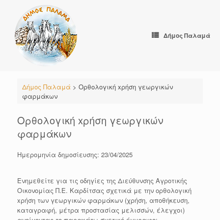
Skip
to
content
Δήμος Παλαμά
Δήμος Παλαμά
>
Ορθολογική xρήση γεωργικών
φαρμάκων
Ορθολογική xρήση γεωργικών
φαρμάκων
Ημερομηνία δημοσίευσης: 23/04/2025
Ενημεθείτε για τις οδηγίες της Διεύθυνσης Αγροτικής
Οικονομίας Π.Ε. Καρδίτσας σχετικά με την ορθολογική
xρήση των γεωργικών φαρμάκων (χρήση, αποθήκευση,
καταγραφή, μέτρα προστασίας μελισσών, έλεγχοι)
ανοίγοντας το παρακάτω σχετικό έγγραφο: