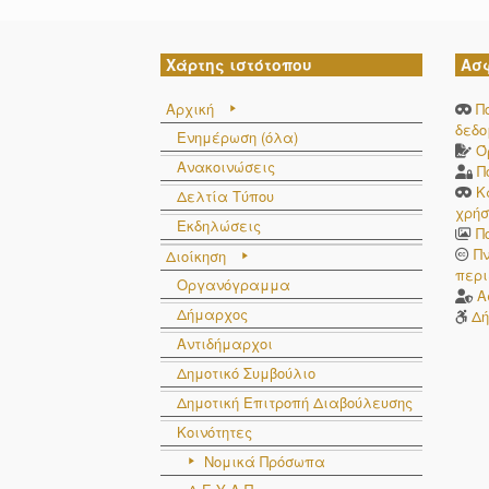
Χάρτης ιστότοπου
Ασ
Αρχική
Π
δεδ
Ενημέρωση (όλα)
Ό
Ανακοινώσεις
Π
Κ
Δελτία Τύπου
χρήσ
Εκδηλώσεις
Π
Π
Διοίκηση
περι
Οργανόγραμμα
Α
Δήμαρχος
Δή
Αντιδήμαρχοι
Δημοτικό Συμβούλιο
Δημοτική Επιτροπή Διαβούλευσης
Κοινότητες
Νομικά Πρόσωπα