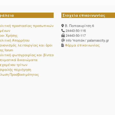
φάλεια
Στοχεία επικοινωνίας
ολιτική προστασίας προσωπικών
Β. Παπακυρίτση 6
ομένων
24443-50-116
ροι Χρήσης
24443-50-117
ολιτική Απορρήτου
info 'παπάκι' palamascity.gr
ανονισμός λειτουργίας και όροι
Φόρμα επικοινωνίας
ης forum
ολιτική φωτογραφίας και βίντεο
νευματικά δικαιώματα
εχομένου τρίτων
σφαλής περιήγηση
λωση Προσβασιμότητας