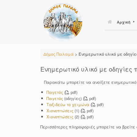
Skip
to
content
Αρχική
Δήμος Παλαμά
>
Ενημερωτικό υλικό με οδηγί
Ενημερωτικό υλικό με οδηγίες
Παρακάτω μπορείτε να ανοίξετε ενημερωτικό υ
Παγετός
(
pdf)
Παγετός
(οδηγίες) (
pdf)
Ταξιδεύω το χειμώνα
(
pdf)
Χιονοπτώσεις
(1) (
pdf)
Χιονοπτώσεις
(2) (
pdf)
Περισσότερες πληροφοριές μπορείτε να βρείτε 