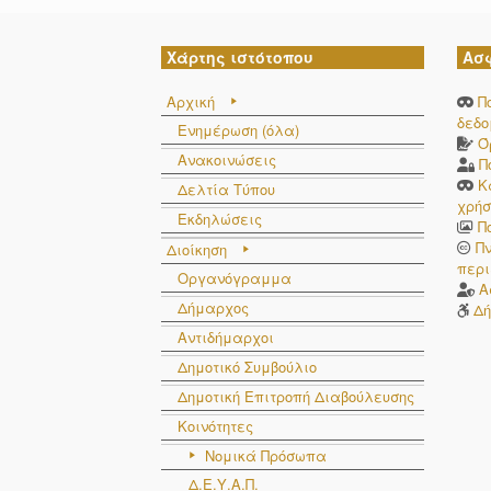
Χάρτης ιστότοπου
Ασ
Αρχική
Π
δεδ
Ενημέρωση (όλα)
Ό
Ανακοινώσεις
Π
Κ
Δελτία Τύπου
χρήσ
Εκδηλώσεις
Π
Π
Διοίκηση
περι
Οργανόγραμμα
Α
Δήμαρχος
Δή
Αντιδήμαρχοι
Δημοτικό Συμβούλιο
Δημοτική Επιτροπή Διαβούλευσης
Κοινότητες
Νομικά Πρόσωπα
Δ.Ε.Υ.Α.Π.