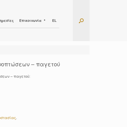
ηρεσίες
Επικοινωνία
EL
ονοπτώσεων – παγετού
σεων – παγετού:
οστασίας
.