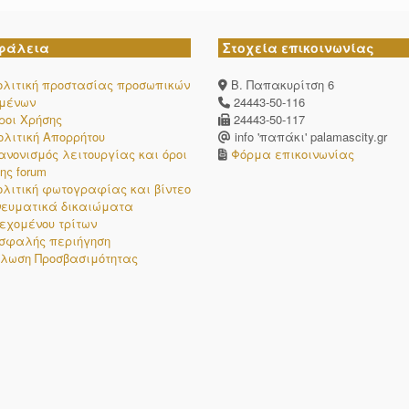
φάλεια
Στοχεία επικοινωνίας
ολιτική προστασίας προσωπικών
Β. Παπακυρίτση 6
ομένων
24443-50-116
ροι Χρήσης
24443-50-117
ολιτική Απορρήτου
info 'παπάκι' palamascity.gr
ανονισμός λειτουργίας και όροι
Φόρμα επικοινωνίας
ης forum
ολιτική φωτογραφίας και βίντεο
νευματικά δικαιώματα
εχομένου τρίτων
σφαλής περιήγηση
λωση Προσβασιμότητας