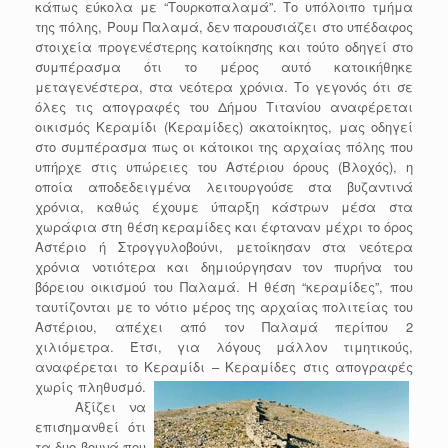
κάπως εύκολα με “Τουρκοπαλαμά”. Το υπόλοιπο τμήμα
της πόλης, Ρουμ Παλαμά, δεν παρουσιάζει στο υπέδαφος
στοιχεία προγενέστερης κατοίκησης και τούτο οδηγεί στο
συμπέρασμα ότι το μέρος αυτό κατοικήθηκε
μεταγενέστερα, στα νεότερα χρόνια. Το γεγονός ότι σε
όλες τις απογραφές του Δήμου Τιτανίου αναφέρεται
οικισμός Κεραμίδι (Κεραμίδες) ακατοίκητος, μας οδηγεί
στο συμπέρασμα πως οι κάτοικοι της αρχαίας πόλης που
υπήρχε στις υπώρειες του Αστέριου όρους (Βλοχός), η
οποία αποδεδειγμένα λειτουργούσε στα βυζαντινά
χρόνια, καθώς έχουμε ύπαρξη κάστρων μέσα στα
χωράφια στη θέση κεραμίδες και έφταναν μέχρι το όρος
Αστέριο ή Στρογγυλοβούνι, μετοίκησαν στα νεότερα
χρόνια νοτιότερα και δημιούργησαν τον πυρήνα του
βόρειου οικισμού του Παλαμά. Η θέση “κεραμίδες”, που
ταυτίζονται με το νότιο μέρος της αρχαίας πολιτείας του
Αστέριου, απέχει από τον Παλαμά περίπου 2
χιλιόμετρα. Έτσι, για λόγους μάλλον τιμητικούς,
αναφέρεται το Κεραμίδι – Κεραμίδες στις απογραφές
χωρίς πληθυσμό.
Αξίζει να
επισημανθεί ότι
τα δυο βουνά που