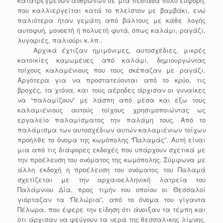
κατατρεγμένων ανθρώπων σε μια πεδιάδα πολύ εύφορη,
που καλλιεργείται κατά το πλείστον με βαμβάκι, ενώ
παλιότερα ήταν γεμάτη από βάλτους με κάθε λογής
αυτοφυή, μονοετή ή πολυετή φυτά, όπως καλάμι, ραγάζι,
λυγαριές, παλιούρι κ.λπ..
Αρχικά έχτιζαν ημιμόνιμες, αυτοσχέδιες, μικρές
κατοικίες καμωμένες από καλάμι, δημιουργώντας
τοίχους καλαμένιους που τους σκέπαζαν με ραγάζι.
Αργότερα για να προστατεύονται από το κρύο, τις
βροχές, τα χιόνα, και τους αέρηδες άρχισαν οι γυναίκες
να “παλαμίζουν” με λάσπη από μέσα και έξω τους
καλαμιένιους αυτούς τοίχους χρησιμοποιώντας ως
εργαλείο παλαμίσματος την παλάμη τους. Από το
παλάμισμα των αυτοσχέδιων αυτών καλαμιένιων τοίχων
προήλθε το όνομα της κωμόπολης “Παλαμάς”. Αυτή είναι
μια από τις διάφορες εκδοχές που υπάρχουν σχετικά με
την προέλευση του ονόματος της κωμόπολης. Σύμφωνα με
άλλη εκδοχή η προέλευση του ονόματος του Παλαμά
σχετίζεται με την αρχαιοελληνική λατρεία του
Παλάμνιου Δία, προς τιμήν του οποίου οι Θεσσαλοί
γιόρταζαν τα “Πελώρια”, από το όνομα του γίγαντα
Πέλωρα, που έφερε την είδηση ότι άνοιξαν τα τέμπη και
ότι άρχισαν να φεύγουν τα νερά της θεσσαλικης λίμνης.