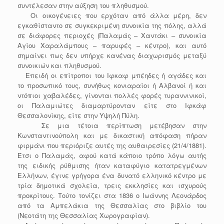
συντέλεσαν στην αύξηση του πληθυσμού.
Οι οικογένειες που ερχόταν από άλλα μέρη, δεν
εγκαθίσταντο σε συγκεκριμένη συνοικία της πόλης, αλλά
σε διάφορες περιοχές (Παλαμάς – Χαντάκι – συνοικία
Αγίου Χαραλάμπους – παρυφές – κέντρο), και αυτό
σημαίνει πως δεν υπήρχε κανένας διαχωρισμός μεταξύ
συνοικιών και πληθυσμού.
Επειδή οι επίτροποι του Ιφκαφ μπέηδες ή αγάδες και
το προσωπικό τους, συνήθως κονιαραίοι ή Αλβανοί ή και
ντόπιοι χαβαλέδες, γίνονται πολλές φορές τυραννινικοί,
οι Παλαμιώτες διαμαρτύρονταν είτε στο Ιφκάφ
Θεσσαλονίκης, είτε στην Υψηλή Πύλη.
Σε μια τέτοια περίπτωση μετέβησαν στην
Κωνσταντινούπολη και με δικαστική απόφαση πήραν
φιρμάνι που περιόριζε αυτές της αυθαιρεσίες (21/4/1881).
Έτσι ο Παλαμάς, αφού κατά κάποιο τρόπο λόγω αυτής
της ειδικής ρύθμισης ήταν καταφύγιο κατατρεγμένων
Ελλήνων, έγινε γρήγορα ένα δυνατό ελληνικό κέντρο με
τρία δημοτικά σχολεία, τρεις εκκλησίες και ισχυρούς
προκρίτους. Τούτο τονίζει στα 1836 ο Ιωάννης Λεονάρδος
από τα Αμπελάκια της Θεσσαλίας στο βιβλίο του
(Νεοτάτη της Θεσσαλίας Χωρογραφίαν).