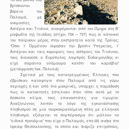
βρίσκονται
βόρεια του
Παλαμά, με
ονομασίες
Αστέριο και Τιτάνιο, αναφέρονται από τον Όμηρο στη Β’
ραψωδία της Ιλιάδας (στίχοι 734 – 737) πως οι κάτοικοί
του παίρνουν μέρος στην εκστρατεία κατά της Τροίας:
“Όσοι τ’ Ορμένιον άφησαν την βρύσιν Υπερείας, τ’
Αστέριον και ταις κορυφαίς ταις άσπραις του Τιτάνιου,
τους διοικούσε ο Ευρύπυλος λαμπρός Ευδαιμονίδης κι
είχε σαράντα ολόμαυρα κατόπι του καράβια”
(μετάφραση Ιακ. Πολυλά).
Σχετικά με τους κατατρεγμένους Έλληνες που
έβρισκαν καταφύγιο στον Παλαμά από τις γύρω
περιοχές ή και από πιο μακρινές, υπάρχει η παράδοση
πως οι κατακτητές έστελναν στον τόπο αυτό με το
δύσκολο κλίμα, τους επαναστάτες για τιμωρία.
Αναζητώντας λοιπόν το λόγο της εγκατάστασης
πληθυσμού σε μια τουρκοκρατούμενη πόλη με ελληνικό
πληθυσμό, εξάγεται το συμπέρασμα ότι μάλλον τα
“ειδικά προνόμια” που είχε ο Παλαμάς, επειδή ανήκε στο
Ιφκάφ Θεσσαλονίκης, το οποίο και διόριζε επιτρόπους,