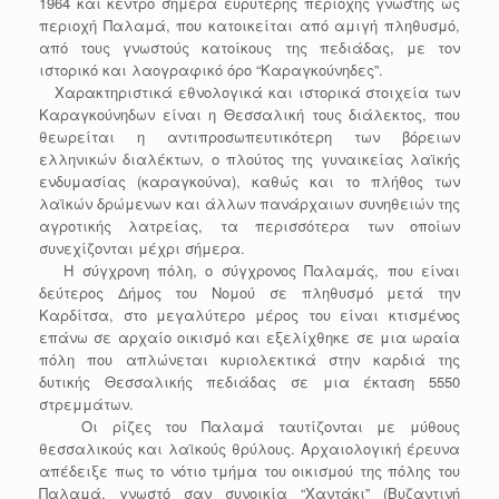
1964 και κέντρο σήμερα ευρύτερης περιοχής γνωστής ως
περιοχή Παλαμά, που κατοικείται από αμιγή πληθυσμό,
από τους γνωστούς κατοίκους της πεδιάδας, με τον
ιστορικό και λαογραφικό όρο “Καραγκούνηδες”.
Χαρακτηριστικά εθνολογικά και ιστορικά στοιχεία των
Καραγκούνηδων είναι η Θεσσαλική τους διάλεκτος, που
θεωρείται η αντιπροσωπευτικότερη των βόρειων
ελληνικών διαλέκτων, ο πλούτος της γυναικείας λαϊκής
ενδυμασίας (καραγκούνα), καθώς και το πλήθος των
λαϊκών δρώμενων και άλλων πανάρχαιων συνηθειών της
αγροτικής λατρείας, τα περισσότερα των οποίων
συνεχίζονται μέχρι σήμερα.
Η σύγχρονη πόλη, ο σύγχρονος Παλαμάς, που είναι
δεύτερος Δήμος του Νομού σε πληθυσμό μετά την
Καρδίτσα, στο μεγαλύτερο μέρος του είναι κτισμένος
επάνω σε αρχαίο οικισμό και εξελίχθηκε σε μια ωραία
πόλη που απλώνεται κυριολεκτικά στην καρδιά της
δυτικής Θεσσαλικής πεδιάδας σε μια έκταση 5550
στρεμμάτων.
Οι ρίζες του Παλαμά ταυτίζονται με μύθους
θεσσαλικούς και λαϊκούς θρύλους. Αρχαιολογική έρευνα
απέδειξε πως το νότιο τμήμα του οικισμού της πόλης του
Παλαμά, γνωστό σαν συνοικία “Χαντάκι” (Βυζαντινή