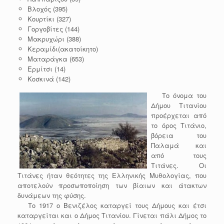
Βλοχός (395)
Κουρτίκι (327)
Γοργοβίτες (144)
Μακρυχώρι (388)
Κεραμίδι(ακατοίκητο)
Ματαράγκα (653)
Ερμίτσι (14)
Κοσκινά (142)
Το όνομα του
Δήμου Τιτανίου
προέρχεται από
το όρος Τιτάνιο,
βόρεια του
Παλαμά και
από τους
Τιτάνες. Οι
Τιτάνες ήταν θεότητες της Ελληνικής Μυθολογίας, που
αποτελούν προσωποποίηση των βίαιων και άτακτων
δυνάμεων της φύσης.
Το 1917 ο Βενιζέλος καταργεί τους Δήμους και έτσι
καταργείται και ο Δήμος Τιτανίου. Γίνεται πάλι Δήμος το