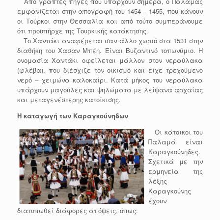
Από γραπτές πηγές που υπάρχουν σήμερα, ο Παλαμάς
εμφανίζεται στην απογραφή του 1454 – 1455, που κάνουν
οι Τούρκοι στην Θεσσαλία και από τούτο συμπεράνουμε
ότι προϋπήρχε της Τουρκικής κατάκτησης.
Το Χαντάκι αναφέρεται σαν άλλο χωριό στα 1531 στην
διαθήκη του Χασαν Μπέη. Είναι Βυζαντινό τοπωνύμιο. Η
ονομασία Χαντάκι οφείλεται μάλλον στον νεραύλακα
(φλέβα), που διέσχιζε τον οικισμό και είχε τρεχούμενο
νερό – χειμώνα καλοκαίρι. Κατά μήκος του νεραύλακα
υπάρχουν μαγούλες και ψηλώματα με λείψανα αρχαίας
και μεταγενέστερης κατοίκισης.
Η καταγωγή των Καραγκούνηδων
Οι κάτοικοι του
Παλαμά είναι
Καραγκούνηδες.
Σχετικά με την
ερμηνεία της
λέξης
Καραγκούνης
έχουν
διατυπωθεί διάφορες απόψεις, όπως: