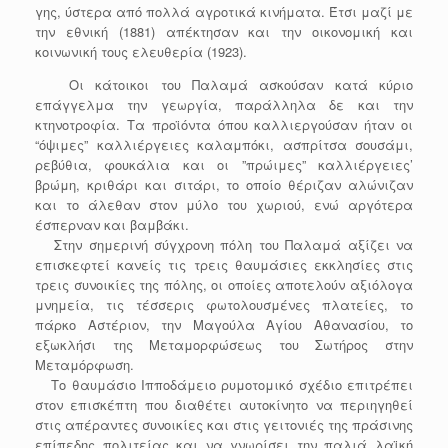
γης, ύστερα από πολλά αγροτικά κινήματα. Έτσι μαζί με
την εθνική (1881) απέκτησαν και την οικονομική και
κοινωνική τους ελευθερία (1923).
Οι κάτοικοι του Παλαμά ασκούσαν κατά κύριο
επάγγελμα την γεωργία, παράλληλα δε και την
κτηνοτροφία. Τα προϊόντα όπου καλλιεργούσαν ήταν οι
“όψιμες” καλλιέργειες καλαμπόκι, ασπρίτσα σουσάμι,
ρεβύθια, φουκάλια και οι ”πρώιμες” καλλιέργειες’
βρώμη, κριθάρι και σιτάρι, το οποίο θέριζαν αλώνιζαν
και το άλεθαν στον μύλο του χωριού, ενώ αργότερα
έσπερναν και βαμβάκι.
Στην σημερινή σύγχρονη πόλη του Παλαμά αξίζει να
επισκεφτεί κανείς τις τρεις θαυμάσιες εκκλησίες στις
τρεις συνοικίες της πόλης, οι οποίες αποτελούν αξιόλογα
μνημεία, τις τέσσερις φωτολουσμένες πλατείες, το
πάρκο Αστέριον, την Μαγούλα Αγίου Αθανασίου, το
εξωκλήσι της Μεταμορφώσεως του Σωτήρος στην
Μεταμόρφωση.
Το θαυμάσιο Ιπποδάμειο ρυμοτομικό σχέδιο επιτρέπει
στον επισκέπτη που διαθέτει αυτοκίνητο να περιηγηθεί
στις απέραντες συνοικίες και στις γειτονιές της πράσινης
επίπεδης πολιτείας και να γνωρίσει την παλιά λαϊκή