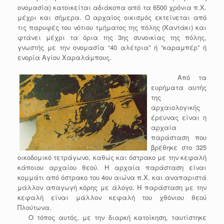
ονομασία) κατοικείται αδιάκοπα από τα 6500 χρόνια π.Χ.
μέχρι και σήμερα. Ο αρχαίος οικισμός εκτείνεται από
τις παρυφές του νότιου τμήματος της πόλης (Χαντάκι) και
φτάνει μέχρι τα όρια της 3ης συνοικίας της πόλης,
γνωστής με την ονομασία “40 αλέτρια” ή “καραμπέρ” ή
ενορία Αγίου Χαραλάμπους.
Από τα
ευρήματα αυτής
της
αρχαιολογικής
έρευνας είναι η
αρχαία
παράσταση που
βρέθηκε στο 325
οικοδομικό τετράγωνο, καθώς και όστρακο με την κεφαλή
κάποιου αρχαίου θεού. Η αρχαία παράσταση είναι
κομμάτι από όστρακο του 4ου αιώνα π.Χ. και αναπαριστά
μάλλον απαγωγή κόρης με άλογο. Η παράσταση με την
κεφαλή είναι μάλλον κεφαλή του χθόνιου θεού
Πλούτωνα.
Ο τόπος αυτός, με την διαρκή κατοίκηση, ταυτίστηκε