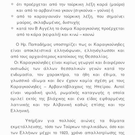
ότι προέρχεται από την τούρκικη λέξη καρά (μαύρο)
και από το αρβανίτικο γκουν (σιγκούνα – γούνα) ή
από το καραγιουνάν τούρκικη λέξη, που σημαίνει
μαύρος, σκλαβωμένος, δυστυχής
κατά τον Β Αγγέλη το όνομα Καραγκούνης προέρχεται
από το κάρα (κεφαλή) και κινώ – κουνώ
Ο Ηρ. Παπαδήμας υποστηρίζει πως οι Καραγκούνηδες
είναι αποκλειστικά ελληνόφωνοι, ελληνόγλωσσοι και
από τους αρχαιότερους κατοίκους της Θεσσαλίας.
Οι Καραγκούνηδες είναι κυρίως γεωργοί και διαφέρουν
ουσιωδώς των άλλων θεσσαλικών γενών κατά την
ενδυμασία, τον χαρακτήρα, τα ήθη και έθιμα, το
γλωσσικό ιδίωμα και δεν έχουν καμία σχέση με τους
Καραγκούνηδες – Αρβανιτόβλαχους της Ηπείρου. Αυτοί
είναι νομαδική φυλή, ρωμαϊκής καταγωγής η οποία
ομιλεί εκτός της βλάχικης και ένα είδος εφθαρμένης
λατινικής και την Αλβανική καθώς επίσης και την
Ελληνική.
Υπήρξαν για πολλούς αιώνες τα θύματα
εκμετάλλευσης, τόσο των Τούρκων τσιφλικάδων, όσο και
των Ελλήνων μέχρι το 1923, χρόνο απαλλοτρίωσης της