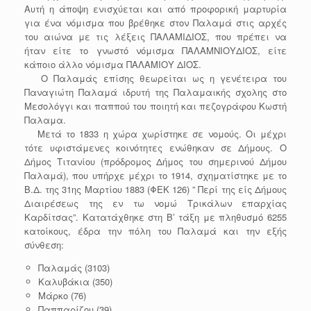
Αυτή η άποψη ενισχύεται και από προφορική μαρτυρία
για ένα νόμισμα που βρέθηκε στον Παλαμά στις αρχές
του αιώνα με τις λέξεις ΠΑΛΑΜΙΔΙΟΣ, που πρέπει να
ήταν είτε το γνωστό νόμισμα ΠΑΛΑΜΝΙΟΥΔΙΟΣ, είτε
κάποιο άλλο νόμισμα ΠΑΛΑΜΙΟΥ ΔΙΟΣ.
Ο Παλαμάς επίσης θεωρείται ως η γενέτειρα του
Παναγιώτη Παλαμά ιδρυτή της Παλαμαικής σχολης στο
Μεσολόγγι και παππού του ποιητή και πεζογράφου Κωστή
Παλαμα.
Μετά το 1833 η χώρα χωρίστηκε σε νομούς. Οι μέχρι
τότε υφιστάμενες κοινότητες ενώθηκαν σε Δήμους. Ο
Δήμος Τιτανίου (πρόδρομος Δήμος του σημερινού Δήμου
Παλαμά), που υπήρχε μέχρι το 1914, σχηματίστηκε με το
Β.Δ. της 31ης Μαρτίου 1883 (ΦΕΚ 126) ” Περί της είς Δήμους
Διαιρέσεως της εν τω νομώ Τρικάλων επαρχίας
Καρδίτσας”. Κατατάχθηκε στη Β’ τάξη με πληθυσμό 6255
κατοίκους, έδρα την πόλη του Παλαμά και την εξής
σύνθεση:
Παλαμάς (3103)
Καλυβάκια (350)
Μάρκο (76)
Παππαρίζου (39)