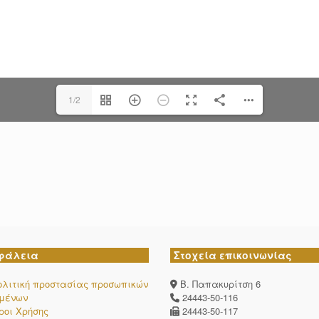
1/2
φάλεια
Στοχεία επικοινωνίας
ολιτική προστασίας προσωπικών
Β. Παπακυρίτση 6
ομένων
24443-50-116
ροι Χρήσης
24443-50-117