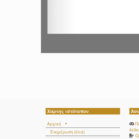
Χάρτης ιστότοπου
Ασ
Αρχική
Π
δεδ
Ενημέρωση (όλα)
Ό