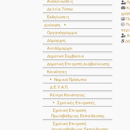
Ανακοινώσεις
Π
Κ
Δελτία Τύπου
χρήσ
Εκδηλώσεις
Π
Π
Διοίκηση
περι
Οργανόγραμμα
Α
Δήμαρχος
Δή
Αντιδήμαρχοι
Δημοτικό Συμβούλιο
Δημοτική Επιτροπή Διαβούλευσης
Κοινότητες
Νομικά Πρόσωπα
Δ.Ε.Υ.Α.Π.
Κέντρο Κοινότητας
Σχολικές Επιτροπές
Σχολική Επιτροπή
Πρωτοβάθμιας Εκπαίδευσης
Σχολική Επιτροπή
Δευτεροβάθμιας Εκπαίδευσης