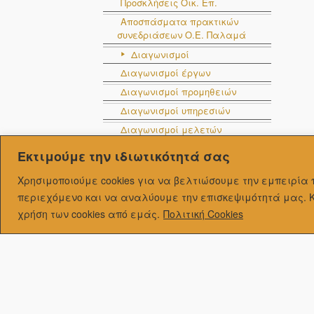
Προσκλήσεις Οικ. Επ.
Αποσπάσματα πρακτικών
συνεδριάσεων Ο.E. Παλαμά
Διαγωνισμοί
Διαγωνισμοί έργων
Διαγωνισμοί προμηθειών
Διαγωνισμοί υπηρεσιών
Διαγωνισμοί μελετών
Δημοπρασίες
Εκτιμούμε την ιδιωτικότητά σας
Μηνιαίες Εκτελέσεις
Χρησιμοποιούμε cookies για να βελτιώσουμε την εμπειρί
Προϋπολογισμού
περιεχόμενο και να αναλύουμε την επισκεψιμότητά μας.
Ετήσιοι Προϋπολογισμοί
χρήση των cookies από εμάς.
Πολιτική Cookies
Ισολογισμοί
Στοχοθεσία
Τριμηνιαίες εκθέσεις
Οδηγός Δήμου
Ταυτότητα Δήμου
Ιστορία