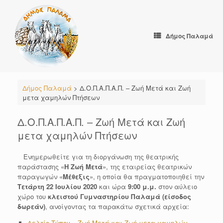
Skip
to
content
Δήμος Παλαμά
Δήμος Παλαμά
>
Δ.Ο.Π.Α.Π.Α.Π. – Ζωή Μετά και Ζωή
μετα χαμηλών Πτήσεων
Δ.Ο.Π.Α.Π.Α.Π. – Ζωή Μετά και Ζωή
μετα χαμηλών Πτήσεων
Ενημερωθείτε για τη διοργάνωση της θεατρικής
παράστασης «
Η Ζωή Μετά
», της εταιρείας θεατρικών
παραγωγών «
Μέθεξις
», η οποία θα πραγματοποιηθεί την
Τετάρτη 22 Ιουλίου 2020
και ώρα
9:00 μ.μ.
στον αύλειο
χώρο του
κλειστού Γυμναστηρίου Παλαμά (είσοδος
δωρεάν)
, ανοίγοντας τα παρακάτω σχετικά αρχεία:
Δελτίο Τύπου – Ζωή Μετά και Ζωή μετα χαμηλών