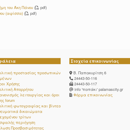
ήμη του Άκη Πάνου
(
pdf)
ου (αφίσσα)
(
pdf)
φάλεια
Στοχεία επικοινωνίας
ολιτική προστασίας προσωπικών
Β. Παπακυρίτση 6
ομένων
24443-50-116
ροι Χρήσης
24443-50-117
ολιτική Απορρήτου
info 'παπάκι' palamascity.gr
ανονισμός λειτουργίας και όροι
Φόρμα επικοινωνίας
ης forum
ολιτική φωτογραφίας και βίντεο
νευματικά δικαιώματα
εχομένου τρίτων
σφαλής περιήγηση
λωση Προσβασιμότητας