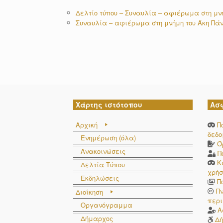
Δελτίο τύπου – Συναυλία – αφιέρωμα στη μν
Συναυλία – αφιέρωμα στη μνήμη του Άκη Πάν
Χάρτης ιστότοπου
Ασ
Αρχική
Π
δεδ
Ενημέρωση (όλα)
Ό
Ανακοινώσεις
Π
Κ
Δελτία Τύπου
χρήσ
Εκδηλώσεις
Π
Π
Διοίκηση
περι
Οργανόγραμμα
Α
Δήμαρχος
Δή