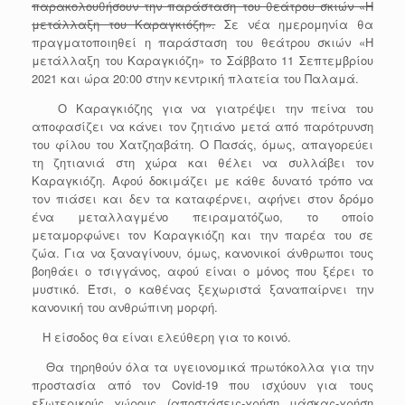
παρακολουθήσουν την παράσταση του θεάτρου σκιών «Η
μετάλλαξη του Καραγκιόζη».
Σε νέα ημερομηνία θα
πραγματοποιηθεί η παράσταση του θεάτρου σκιών «Η
μετάλλαξη του Καραγκιόζη» το Σάββατο 11 Σεπτεμβρίου
2021 και ώρα 20:00 στην κεντρική πλατεία του Παλαμά.
Ο Καραγκιόζης για να γιατρέψει την πείνα του
αποφασίζει να κάνει τον ζητιάνο μετά από παρότρυνση
του φίλου του Χατζηαβάτη. Ο Πασάς, όμως, απαγορεύει
τη ζητιανιά στη χώρα και θέλει να συλλάβει τον
Καραγκιόζη. Αφού δοκιμάζει με κάθε δυνατό τρόπο να
τον πιάσει και δεν τα καταφέρνει, αφήνει στον δρόμο
ένα μεταλλαγμένο πειραματόζωο, το οποίο
μεταμορφώνει τον Καραγκιόζη και την παρέα του σε
ζώα. Για να ξαναγίνουν, όμως, κανονικοί άνθρωποι τους
βοηθάει ο τσιγγάνος, αφού είναι ο μόνος που ξέρει το
μυστικό. Έτσι, ο καθένας ξεχωριστά ξαναπαίρνει την
κανονική του ανθρώπινη μορφή.
Η είσοδος θα είναι ελεύθερη για το κοινό.
Θα τηρηθούν όλα τα υγειονομικά πρωτόκολλα για την
προστασία από τον Covid-19 που ισχύουν για τους
εξωτερικούς χώρους (αποστάσεις-χρήση μάσκας-χρήση