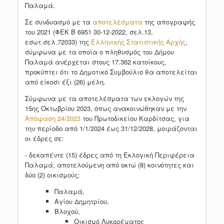
Παλαμά.
Σε συνδυασμό με τα
αποτελέσματα
της απογραφής
του 2021 (ΦΕΚ Β 6951 30-12-2022, σελ.13,
εσωτ.σελ.72033) της
Ελληνικής Στατιστικής Αρχής
,
σύμφωνα με τα οποία ο πληθυσμός του Δήμου
Παλαμά ανέρχεται στους 17.362 κατοίκους,
προκύπτει ότι το Δημοτικό Συμβούλιο θα αποτελείται
από είκοσι έξι (26) μέλη.
Σύμφωνα με τα αποτελέσματα των εκλογών της
15ης Οκτωβρίου 2023, όπως ανακοινώθηκαν με την
Απόφαση 24/2023
του Πρωτοδικείου Καρδίτσας, για
την περίοδο από 1/1/2024 έως 31/12/2028, μοιράζονται
οι έδρες σε:
- δεκαπέντε (15) έδρες από τη Εκλογική Περιφέρεια
Παλαμά, αποτελούμενη από οκτώ (8) κοινότητες και
δύο (2) οικισμούς:
Παλαμά,
Αγίου Δημητρίου,
Βλοχού,
Οικισμό Λυκορέματος