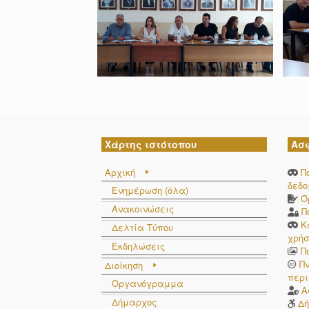
Χάρτης ιστότοπου
Ασ
Αρχική
Π
δεδ
Ενημέρωση (όλα)
Ό
Ανακοινώσεις
Π
Κ
Δελτία Τύπου
χρήσ
Εκδηλώσεις
Π
Π
Διοίκηση
περι
Οργανόγραμμα
Α
Δήμαρχος
Δή