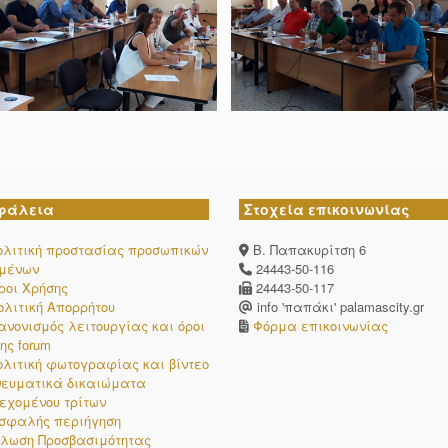
φάλεια
Στοχεία επικοινωνίας
ολιτική προστασίας προσωπικών
Β. Παπακυρίτση 6
ομένων
24443-50-116
ροι Χρήσης
24443-50-117
ολιτική Απορρήτου
info 'παπάκι' palamascity.gr
ανονισμός λειτουργίας και όροι
Φόρμα επικοινωνίας
ης forum
ολιτική φωτογραφίας και βίντεο
νευματικά δικαιώματα
εχομένου τρίτων
σφαλής περιήγηση
λωση Προσβασιμότητας