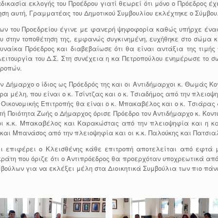
αδικασία εκλογής του Προέδρου γιατί θεωρεί ότι μόνο ο Πρόεδρος έ
νηση αυτή, Γραμματέας του Δημοτικού Συμβουλίου εκλέχτηκε ο Σύμβο
ν του Προεδρείου έγινε με φανερή ψηφοφορία καθώς υπήρχε ένας 
υ στην τοποθέτηση της, εμφανώς συγκινημένη, ευχήθηκε στο σώμα κ
υναίκα Πρόεδρος και διαβεβαίωσε ότι θα είναι αντάξια της τιμής 
ειτουργία του Δ.Σ. Στη συνέχεια η κα Πετροπούλου ενημέρωσε το σώ
τροπών.
ν Δήμαρχο ο ίδιος ως Πρόεδρός της και οι Αντιδήμαρχοι κ. Θωμάς Κ
μέλη, που είναι ο κ. Τσίντζας και ο κ. Τσιαδήμος από την πλειοψη
ικονομικής Επιτροπής θα είναι ο κ. Μπακαβέλος και ο κ. Τσιάρας α
ή Ποιότητα Ζωής ο Δήμαρχος όρισε Πρόεδρο τον Αντιδήμαρχο κ. Κοντ
οι κ.κ. Μπακαβέλος και Καρακώστας από την πλειοψηφία και η κα
 και Μπανάσος από την πλειοψηφία και οι κ.κ. Παλούκης και Πατσια
επιφέρει ο Κλεισθένης κάθε επιτροπή αποτελείται από εφτά μέ
ικράτη που όριζε ότι ο Αντιπρόεδρος θα προερχόταν υποχρεωτικά απ
μβούλων για να εκλέξει μέλη στα Διοικητικά Συμβούλια των πιο πάν