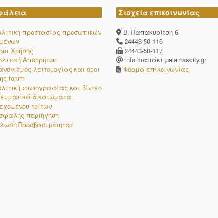
Όνομα
φάλεια
Στοχεία επικοινωνίας
Όνομα
Ευθύμιος
ολιτική προστασίας προσωπικών
Β. Παπακυρίτση 6
Κωνσταντίνος
ομένων
24443-50-116
ροι Χρήσης
24443-50-117
Δημήτριος
ολιτική Απορρήτου
info 'παπάκι' palamascity.gr
ανονισμός λειτουργίας και όροι
Φόρμα επικοινωνίας
ης forum
ολιτική φωτογραφίας και βίντεο
νευματικά δικαιώματα
εχομένου τρίτων
σφαλής περιήγηση
λωση Προσβασιμότητας
Όνομα
Όνομα
Δημήτριος
Κωνσταντίνος
Δημοσθένης