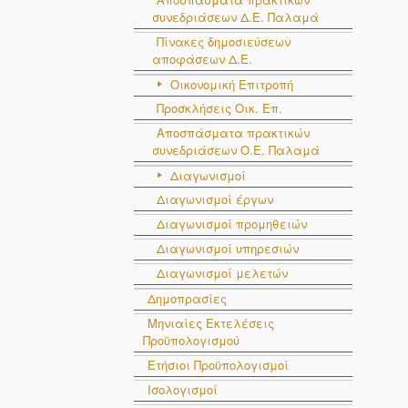
συνεδριάσεων Δ.E. Παλαμά
16
Τσαρούχας
Πίνακες δημοσιεύσεων
αποφάσεων Δ.Ε.
17
Στυλόπουλος
Οικονομική Επιτροπή
18
Τσαρούχας
Προσκλήσεις Οικ. Επ.
19
Παπακυρίτσης
Αποσπάσματα πρακτικών
συνεδριάσεων Ο.E. Παλαμά
20
Σουλιώτης
Διαγωνισμοί
Διαγωνισμοί έργων
Δείχνοντας 1 εως 20 από 20 εγγραφές
Διαγωνισμοί προμηθειών
Διαγωνισμοί υπηρεσιών
Διαγωνισμοί μελετών
Δημοπρασίες
Μηνιαίες Εκτελέσεις
Προϋπολογισμού
#
Επίθετο
Ετήσιοι Προϋπολογισμοί
#
Επίθετο
1
Μαρματζάς
Ισολογισμοί