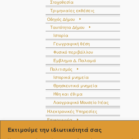
2
Κατσιαμπούρας
Στοχοθεσία
Τριμηνιαίες εκθέσεις
3
Διδάγγελος
Οδηγός Δήμου
4
Μαρματζάς
Ταυτότητα Δήμου
Ιστορία
5
Διδάγγελος
Γεωγραφική θέση
6
Χαντζιάρας
Φυσικό περιβάλλον
7
Έξαρχος
Έμβλημα Δ. Παλαμά
Πολιτισμός
Δείχνοντας 1 εως 7 από 7 εγγραφές
Ιστορικά μνημεία
Θρησκευτικά μνημεία
Ήθη και έθιμα
Λαογραφικό Μουσείο Ιτέας
Ηλεκτρονικές Υπηρεσίες
Επικοινωνία
#
Επίθετο
Στοιχεία επικοινωνίας
Εκτιμούμε την ιδιωτικότητά σας
#
Επίθετο
1
Έξαρχος
Φόρμα επικοινωνίας