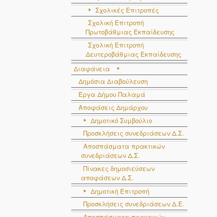
4
Παπαμαργαρίτης
Σχολικές Επιτροπές
Σχολική Επιτροπή
5
Παπακυρίτσης
Πρωτοβάθμιας Εκπαίδευσης
Σχολική Επιτροπή
6
Τσατσαρέλης
Δευτεροβάθμιας Εκπαίδευσης
7
Αρμυρός
Διαφάνεια
Δημόσια Διαβούλευση
8
Σουλιώτης
Έργα Δήμου Παλαμά
9
Γκιουλέκας
Αποφάσεις Δημάρχου
10
Μαντόπουλος
Δημοτικό Συμβούλιο
Προσκλήσεις συνεδριάσεων Δ.Σ.
11
Γκιουλέκας
Αποσπάσματα πρακτικών
συνεδριάσεων Δ.Σ.
12
Τζέλλας
Πίνακες δημοσιεύσεων
13
Μπαρτιώκας
αποφάσεων Δ.Σ.
Δημοτική Επιτροπή
14
Γκιουλέκας
Προσκλήσεις συνεδριάσεων Δ.Ε.
15
Στυλόπουλος
Αποσπάσματα πρακτικών