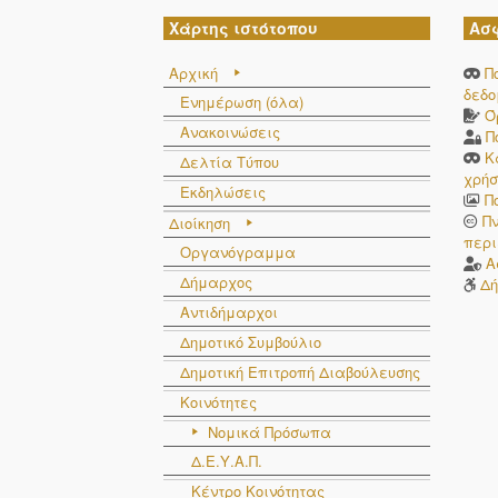
#
Επίθετο
Χάρτης ιστότοπου
Ασ
#
Επίθετο
1
Λειβαδίτης
Αρχική
Π
2
Γκιουλέκας
δεδ
Ενημέρωση (όλα)
Ό
Ανακοινώσεις
3
Έξαρχος
Π
Κ
Δελτία Τύπου
Δείχνοντας 1 εως 3 από 3 εγγραφές
χρήσ
Εκδηλώσεις
Π
Π
Διοίκηση
περι
Οργανόγραμμα
Α
Δήμαρχος
Δή
Αντιδήμαρχοι
Δημοτικό Συμβούλιο
#
Επίθετο
Δημοτική Επιτροπή Διαβούλευσης
#
Επίθετο
1
Μαντές
Κοινότητες
Νομικά Πρόσωπα
2
Γκιουλέκας
Δ.Ε.Υ.Α.Π.
3
Παπαδημητρίου
Κέντρο Κοινότητας