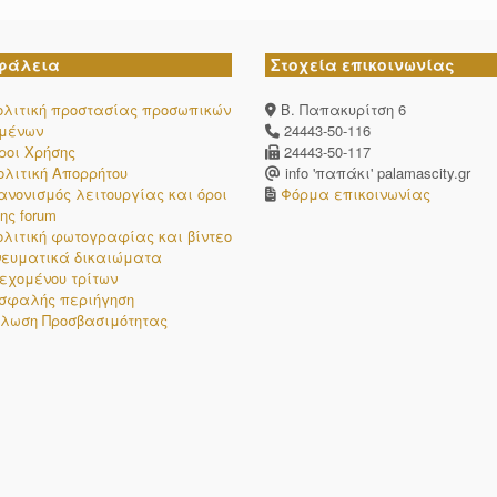
φάλεια
Στοχεία επικοινωνίας
ολιτική προστασίας προσωπικών
Β. Παπακυρίτση 6
ομένων
24443-50-116
ροι Χρήσης
24443-50-117
ολιτική Απορρήτου
info 'παπάκι' palamascity.gr
ανονισμός λειτουργίας και όροι
Φόρμα επικοινωνίας
ης forum
ολιτική φωτογραφίας και βίντεο
νευματικά δικαιώματα
εχομένου τρίτων
σφαλής περιήγηση
λωση Προσβασιμότητας