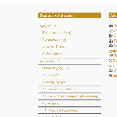
Χάρτης ιστότοπου
Ασ
Αρχική
Π
δεδ
Ενημέρωση (όλα)
Ό
Ανακοινώσεις
Π
Κ
Δελτία Τύπου
χρήσ
Εκδηλώσεις
Π
Π
Διοίκηση
περι
Οργανόγραμμα
Α
Δήμαρχος
Δή
Αντιδήμαρχοι
Δημοτικό Συμβούλιο
Δημοτική Επιτροπή Διαβούλευσης
Κοινότητες
Νομικά Πρόσωπα
Δ.Ε.Υ.Α.Π.