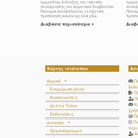
ημερησίας διάταξης της τακτικής
ημερησ
συνεδρίασης του Δημοτικού Συμβουλίου
συνεδ
Παλαμά κατεβάζοντας τη σχετική
Παλαμ
πρόσκληση κάνοντας κλικ εδώ.
πρόσκ
Διαβάστε περισσότερα
Διαβ
Post navigation
Χάρτης ιστότοπου
Ασ
Αρχική
Π
δεδ
Ενημέρωση (όλα)
Ό
Ανακοινώσεις
Π
Κ
Δελτία Τύπου
χρήσ
Εκδηλώσεις
Π
Π
Διοίκηση
περι
Οργανόγραμμα
Α