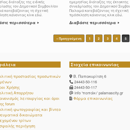
ίας διάταξης της ειδικής
ημερησίας διάταξης της έκτακτης
ρίασης του Δημοτικού Συμβουλίου
συνεδρίασης του Δημοτικού Συμβο
ά κατεβάζοντας τη σχετική
Παλαμά κατεβάζοντας τη σχετική
ληση κάνοντας κλικ εδώ.
πρόσκληση κάνοντας κλικ εδώ.
άστε περισσότερα
Διαβάστε περισσότερα
« Προηγούμενη
1
2
3
4
5
φάλεια
Στοχεία επικοινωνίας
ολιτική προστασίας προσωπικών
Β. Παπακυρίτση 6
ομένων
24443-50-116
ροι Χρήσης
24443-50-117
ολιτική Απορρήτου
info 'παπάκι' palamascity.gr
ανονισμός λειτουργίας και όροι
Φόρμα επικοινωνίας
ης forum
ολιτική φωτογραφίας και βίντεο
νευματικά δικαιώματα
εχομένου τρίτων
σφαλής περιήγηση