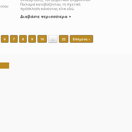
Παλαμά κατεβάζοντας τη σχετική
υλίου
πρόσκληση κάνοντας κλικ εδώ.
Διαβάστε περισσότερα
6
7
8
9
10
…
22
Επόμενη »