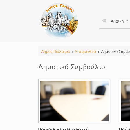
Skip
to
content
Αρχική
Δήμος Παλαμά
>
Διαφάνεια
>
Δημοτικό Συμβο
Δημοτικό Συμβούλιο
Πρόσκληση σε τακτική
Πρόσ