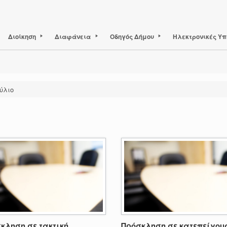
Διοίκηση
Διαφάνεια
Οδηγός Δήμου
Ηλεκτρονικές Υπ
ύλιο
κληση σε τακτική
Πρόσκληση σε κατεπείγου